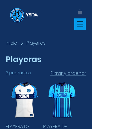
YSDA
Inicio
Playeras
Playeras
2 productos
Filtrar y ordenar
PLAYERA DE
PLAYERA DE