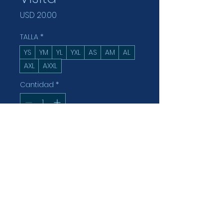
Precio
USD 20.00
TALLA
*
YS
YM
YL
YXL
AS
AM
AL
AXL
AXXL
Cantidad
*
Agregar al carrito
Realizar compra
#NUNCA DEJES DE CREER EN TI