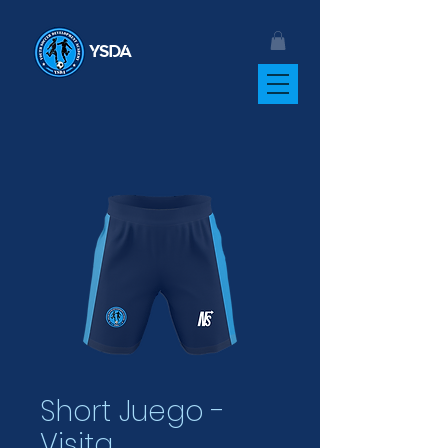
YSDA
Short Juego -
Visita