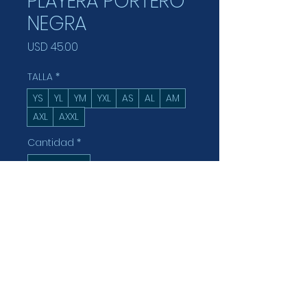
PLAYERA PORTERO
NEGRA
Precio
USD 45.00
TALLA
*
YS
YL
YM
YXL
AS
AL
AM
AXL
AXXL
Cantidad
*
Agregar al carrito
Realizar compra