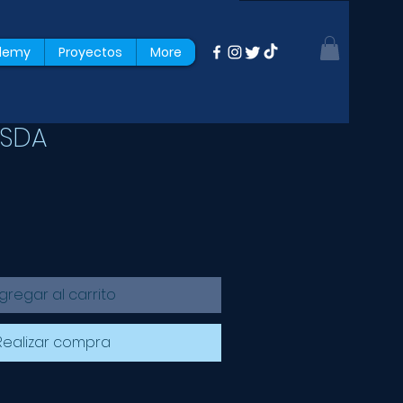
ademy
Proyectos
More
YSDA
gregar al carrito
Realizar compra