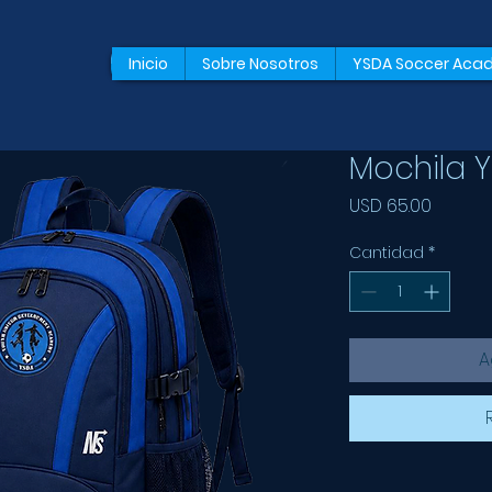
Inicio
Sobre Nosotros
YSDA Soccer Ac
Mochila 
Precio
USD 65.00
Cantidad
*
A